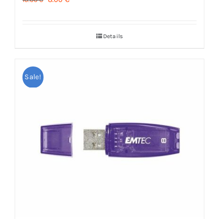
prix
prix
initial
actuel
Details
était :
est :
10.00 €.
8.00 €.
Sale!