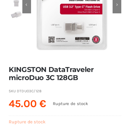


AUDIO
MAISON
PROMOTION
KINGSTON DataTraveler
microDuo 3C 128GB
SKU
DTDUO3C/128
45.00
€
Rupture de stock
Rupture de stock