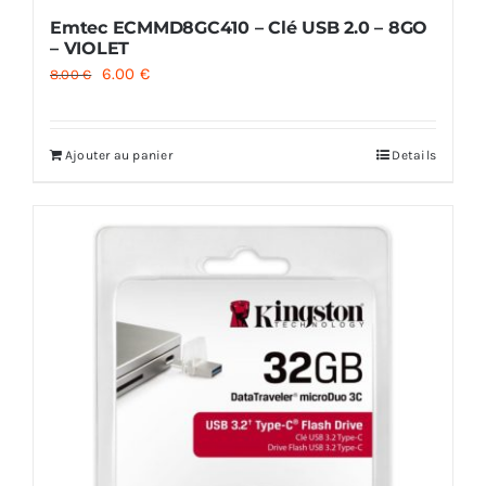
Emtec ECMMD8GC410 – Clé USB 2.0 – 8GO
– VIOLET
Le
Le
6.00
€
8.00
€
prix
prix
initial
actuel
Ajouter au panier
Details
était :
est :
8.00 €.
6.00 €.