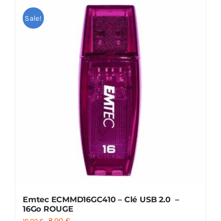
Sale!
Emtec ECMMD16GC410 – Clé USB 2.0 –
16Go ROUGE
Le
Le
8.00
€
10.00
€