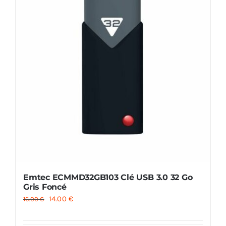
Emtec ECMMD32GB103 Clé USB 3.0 32 Go
Gris Foncé
Le
Le
14.00
€
16.00
€
prix
prix