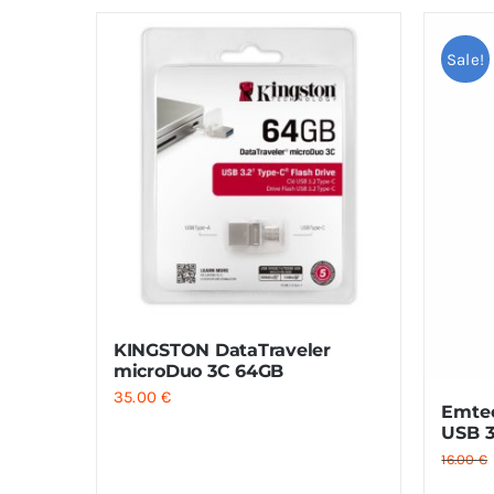
Sale!
KINGSTON DataTraveler
microDuo 3C 64GB
35.00
€
Emte
USB 3
16.00
€