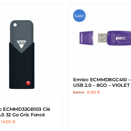
Sale!
Emtec ECMMD8GC410 – 
USB 2.0 – 8GO – VIOLET
Le
Le
6.00
€
8.00
€
prix
prix
initial
actuel
c ECMMD32GB103 Clé
.0 32 Go Gris Foncé
était :
est :
Le
Le
14.00
€
8.00 €.
6.00 €.
prix
prix