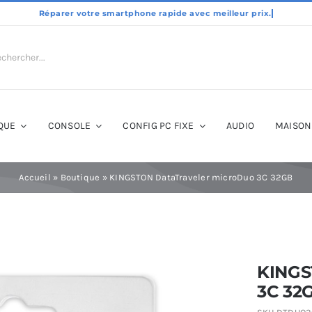
QUE
CONSOLE
CONFIG PC FIXE
AUDIO
MAISON
Accueil
»
Boutique
»
KINGSTON DataTraveler microDuo 3C 32GB
KINGS
3C 32