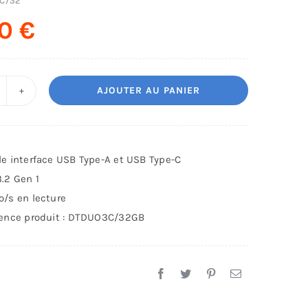
C/32
00
€
AJOUTER AU PANIER
uantité
e
INGSTON
taTraveler
e interface USB Type-A et USB Type-C
icroDuo
.2 Gen 1
C
/s en lecture
2GB
ence produit : DTDUO3C/32GB