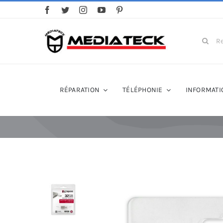
Skip
to
content
Search
for:
RÉPARATION
TÉLÉPHONIE
INFORMATI