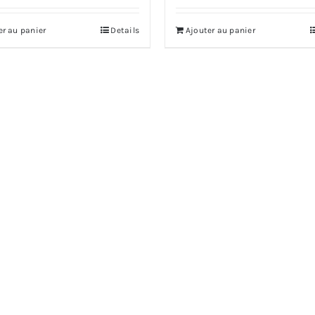
initial
actuel
er au panier
Details
Ajouter au panier
était :
est :
16.00 €.
14.00 €.