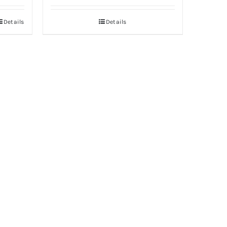
était :
est :
10.00 €.
8.00 €.
Details
Details