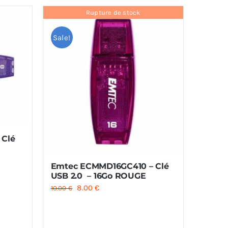
Rupture de stock
Sale!
Clé
Emtec ECMMD16GC410 – Clé
USB 2.0 – 16Go ROUGE
Le
Le
8.00
€
10.00
€
prix
prix
initial
actuel