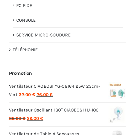
PC FIXE
CONSOLE
SERVICE MICRO-SOUDURE
TÉLÉPHONIE
Promotion
Ventilateur CIAOBOSI YG-08164 25W 23cm-
Le
Le
Vert
32.00
€
26.00
€
prix
prix
Ventilateur Oscillant 180° CIAOBOSI HJ-180
initial
actuel
Le
Le
35.00
€
29.00
€
était :
est :
prix
prix
32.00 €.
26.00 €.
Ventilateur de Table à Secousses
initial
actuel