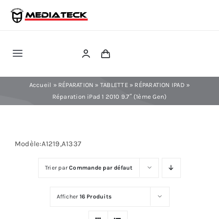
Skip
to
content
Toggle
Navigation
RÉPARATION
Accueil
»
RÉPARATION
»
TABLETTE
»
RÉPARATION IPAD
»
Réparation iPad 1 2010 9.7″ (1ème Gen)
TÉLÉPHONIE
Modèle:A1219,A1337
INFORMATIQUE
Trier par
Commande par défaut
CONSOLE
Afficher
16 Produits
CONFIG PC FIXE