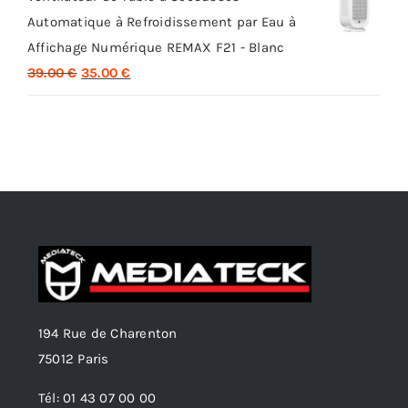
Automatique à Refroidissement par Eau à
était :
est :
Affichage Numérique REMAX F21 - Blanc
35.00 €.
29.00 €.
Le
Le
39.00
€
35.00
€
prix
prix
initial
actuel
était :
est :
39.00 €.
35.00 €.
194 Rue de Charenton
75012 Paris
Tél: 01 43 07 00 00