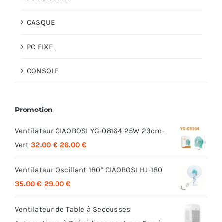
CASQUE
PC FIXE
CONSOLE
Promotion
Ventilateur CIAOBOSI YG-08164 25W 23cm-
Le
Le
Vert
32.00
€
26.00
€
prix
prix
Ventilateur Oscillant 180° CIAOBOSI HJ-180
initial
actuel
Le
Le
35.00
€
29.00
€
était :
est :
prix
prix
32.00 €.
26.00 €.
Ventilateur de Table à Secousses
initial
actuel