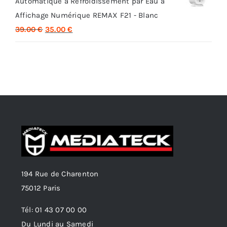
Automatique à Refroidissement par Eau à
était :
est :
Affichage Numérique REMAX F21 - Blanc
35.00 €.
29.00 €.
Le
Le
39.00
€
35.00
€
prix
prix
initial
actuel
était :
est :
39.00 €.
35.00 €.
194 Rue de Charenton
75012 Paris
Tél: 01 43 07 00 00
Du Lundi au Samedi