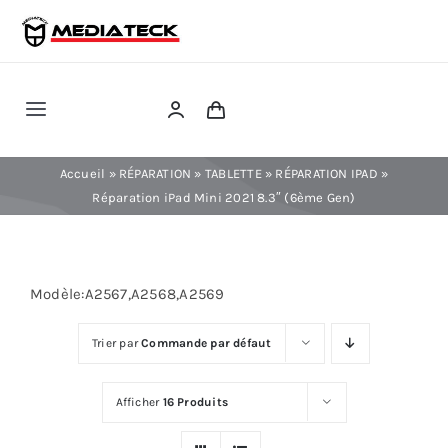
Skip
to
content
Toggle
Navigation
RÉPARATION
Accueil
»
RÉPARATION
»
TABLETTE
»
RÉPARATION IPAD
»
Réparation iPad Mini 2021 8.3″ (6ème Gen)
TÉLÉPHONIE
Modèle:A2567,A2568,A2569
INFORMATIQUE
Trier par
Commande par défaut
CONSOLE
Afficher
16 Produits
CONFIG PC FIXE