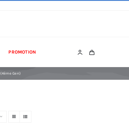
PROMOTION
″ (4ème Gen)