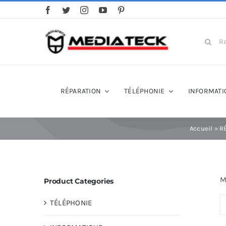
Skip
to
content
Search
for:
RÉPARATION
TÉLÉPHONIE
INFORMATI
Accueil
»
R
M
Product Categories
TÉLÉPHONIE