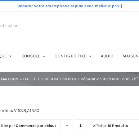
QUE
CONSOLE
CONFIG PC FIXE
AUDIO
MAISON
ÉPARATION
»
TABLETTE
»
RÉPARATION IPAD
»
Réparation iPad Mini 2015 7.9
odèle:A1538,A1550
Trier par
Commande par défaut
Afficher
16 Produits