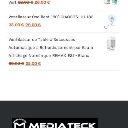
Le
Le
Vert
32.00
€
26.00
€
prix
prix
Ventilateur Oscillant 180° CIAOBOSI HJ-180
initial
actuel
Le
Le
35.00
€
29.00
€
était :
est :
prix
prix
32.00 €.
26.00 €.
Ventilateur de Table à Secousses
initial
actuel
Automatique à Refroidissement par Eau à
était :
est :
Affichage Numérique REMAX F21 - Blanc
35.00 €.
29.00 €.
Le
Le
39.00
€
35.00
€
prix
prix
initial
actuel
était :
est :
39.00 €.
35.00 €.