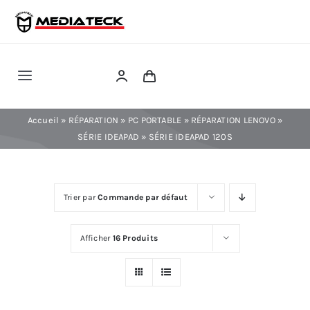
Skip
to
content
Toggle
Navigation
RÉPARATION
Accueil
»
RÉPARATION
»
PC PORTABLE
»
RÉPARATION LENOVO
»
SÉRIE IDEAPAD
»
SÉRIE IDEAPAD 120S
TÉLÉPHONIE
Trier par
Commande par défaut
INFORMATIQUE
Afficher
16 Produits
CONSOLE
CONFIG PC FIXE