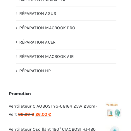
RÉPARATION ASUS
RÉPARATION MACBOOK PRO
RÉPARATION ACER
RÉPARATION MACBOOK AIR
RÉPARATION HP
Promotion
Ventilateur CIAOBOSI YG-08164 25W 23cm-
Le
Le
Vert
32.00
€
26.00
€
prix
prix
Ventilateur Oscillant 180° CIAOBOSI HJ-180
initial
actuel