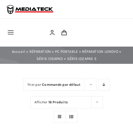
Skip
to
content
Toggle
Navigation
RÉPARATION
Accueil
»
RÉPARATION
»
PC PORTABLE
»
RÉPARATION LENOVO
»
SÉRIE IDEAPAD
»
SÉRIE IDEAPAD E
TÉLÉPHONIE
Trier par
Commande par défaut
INFORMATIQUE
Afficher
16 Produits
CONSOLE
CONFIG PC FIXE