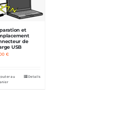
paration et
mplacement
nnecteur de
arge USB
.00
€
jouter au
Details
anier