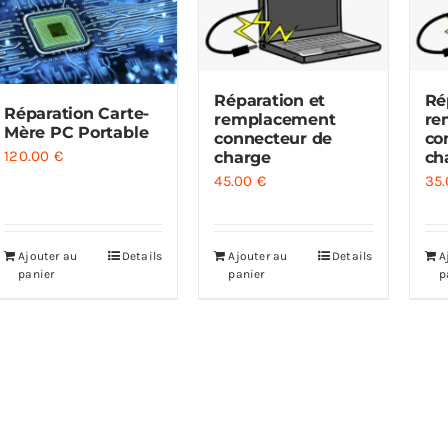
Réparation et
Ré
Réparation Carte-
remplacement
re
Mère PC Portable
connecteur de
co
120.00
€
charge
ch
45.00
€
35
Ajouter au
Details
Ajouter au
Details
A
panier
panier
p