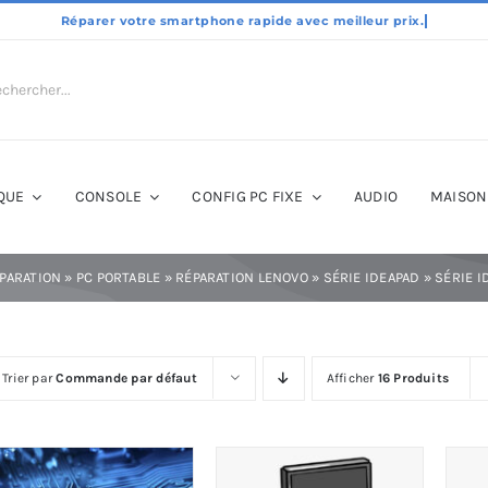
QUE
CONSOLE
CONFIG PC FIXE
AUDIO
MAISON
PARATION
»
PC PORTABLE
»
RÉPARATION LENOVO
»
SÉRIE IDEAPAD
»
SÉRIE I
Trier par
Commande par défaut
Afficher
16 Produits