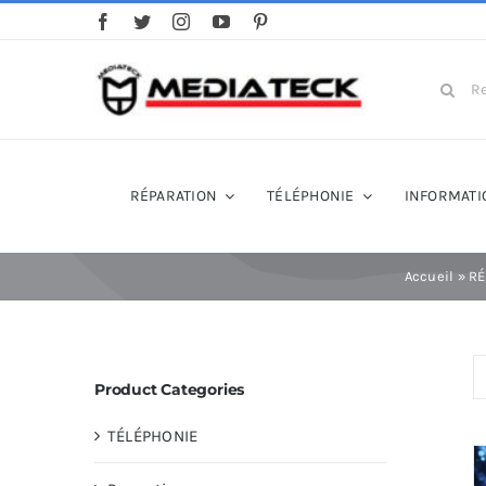
Skip
to
content
Search
for:
RÉPARATION
TÉLÉPHONIE
INFORMATI
Accueil
»
RÉ
Product Categories
TÉLÉPHONIE