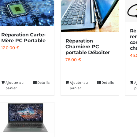
Ré
Réparation Carte-
re
Mère PC Portable
Réparation
co
Charnière PC
120.00
€
ch
portable Déboîter
45
75.00
€
Ajouter au
Details
Ajouter au
Details
A
panier
panier
p