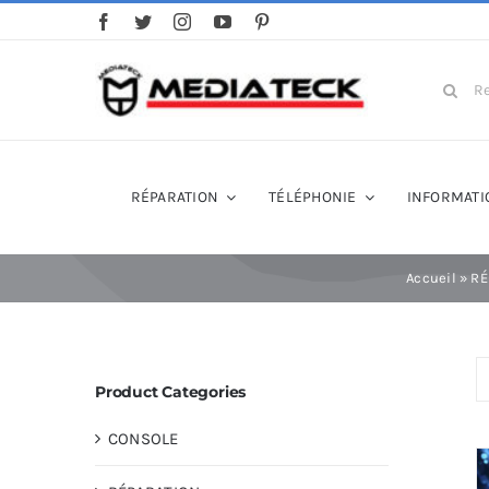
Skip
to
content
Search
for:
RÉPARATION
TÉLÉPHONIE
INFORMATI
Accueil
»
RÉ
Product Categories
CONSOLE