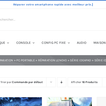
QUE
CONSOLE
CONFIG PC FIXE
AUDIO
MAISON
PARATION
»
PC PORTABLE
»
RÉPARATION LENOVO
»
SÉRIE IDEAPAD
»
SÉRIE I
Trier par
Commande par défaut
Afficher
16 Produits