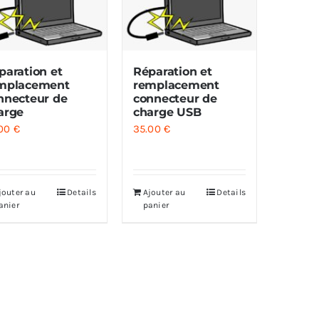
paration et
Réparation et
mplacement
remplacement
nnecteur de
connecteur de
arge
charge USB
.00
€
35.00
€
jouter au
Details
Ajouter au
Details
anier
panier